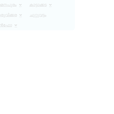
ാമനപുരം
കാട്ടാക്കട
ുവിക്കര
ചുറ്റുവട്ടം
ൻഫോ