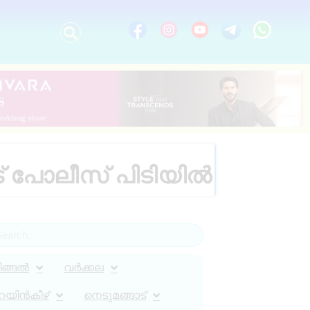
 പോലീസ് പിടിയിൽ
ിങ്ങൽ
വർക്കല
റയിൻകീഴ്
നെടുമങ്ങാട്