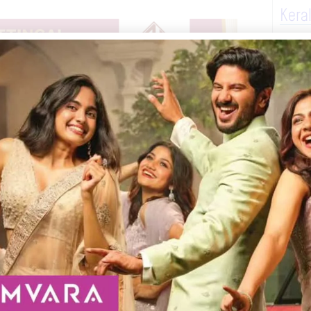
Kera
പാറ ശാന്തിപുരം കല്ലിക്കോട്ടു വീട്ടിൽ
തോടെ പോത്തൻകോട് പൊലീസ് പിടികൂടി. അമിത
ൽ നിന്നു വീഴുകയും മുഖത്തിനു
ി ശബരിയെ കസ്റ്റഡിയിലെടുക്കുകയായിരുന്നു.
്തു.
Next
Telegram
WhatsApp
Print