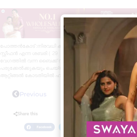
പോത്തൻകോട് :നിരവധി ക്രിമിനൽ കേസുകളിലെ പ്രതി അയിരൂപ്
സ്റ്റീഫൻ എന്ന ശബരി ( 29 ) യെ നാട്ടുകാരുടെ സഹായത്
വേഗത്തിൽ വന്ന ബൈക്ക് നാട്ടുകാർ തടയവേ ശബരി ബൈക്കി
പരുക്കേൽക്കുകയും ചെയ്തിരുന്നു. തുടർന്ന് പൊലീസുമെത്ത
ആറ്റിങ്ങൽ കോടതിയിൽ ഹാജരാക്കി പ്രതിയെ റിമാൻഡ് ചെയ
Previous
Share this
Facebook
Twitter
LinkedIn