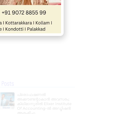
 Posts
പ്രൊഫഷണൽ
അക്കൗണ്ടന്റാകാൻ അവസരം;
കിലിമാനൂരിൽ Elixer Institute
Of Accounting-ൽ അഡ്മിഷൻ
ആരംഭിച്ചു