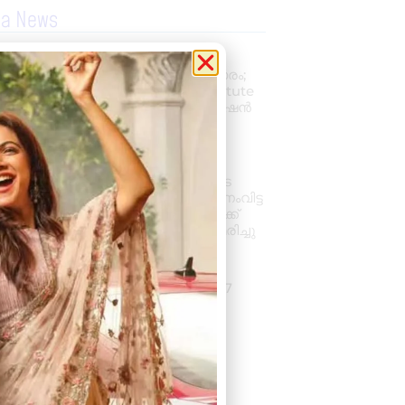
la News
പ്രൊഫഷണൽ
അക്കൗണ്ടന്റാകാൻ അവസരം;
കിലിമാനൂരിൽ Elixer Institute
Of Accounting-ൽ അഡ്മിഷൻ
ആരംഭിച്ചു
August 6, 2026
3:37 pm
വാഹനം ഓടിക്കുന്നതിനിടെ
ഹൃദയാഘാതം; നിയന്ത്രണംവിട്ട
സ്കൂൾ ബസ് കെട്ടിടത്തിലേക്ക്
ഇടിച്ചുകയറി, ഡ്രൈവർ മരിച്ചു
August 5, 2026
7:39 pm
കനത്ത മഴ: ജില്ലയിൽ 1.77
കോടിയുടെ കൃഷിനാശം
August 5, 2026
11:34 am
« Previous
Next »