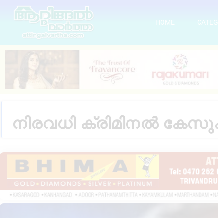
HOME
CATEG
നിരവധി ക്രിമിനൽ കേസു