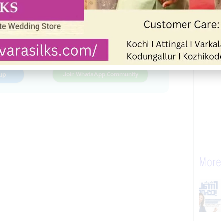
up
Join WhatsApp Community
More