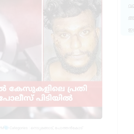
വ
അര
ഇ
PM
Categories :
നെടുമങ്ങാട്
,
പോത്തൻകോട്