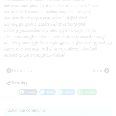
തിരുവനന്തപുരത്ത് സ്വകാര്യ ലേബർ സപ്ലൈ
കമ്പനിയിൽ ജോലി ചെയ്തുവരുകയായിരുന്നു.
കഴി‍ഞ്ഞദിവസവും ജോലിക്കായി വീട്ടിൽനിന്ന്
പുറപ്പെട്ടപ്പോൾ പോലീസ് പിന്തുടർന്നെത്തി
പിടികൂടുകയായിരുന്നു. അറസ്റ്റ് രേഖപ്പെടുത്തിയ
പ്രതിയെ ആറ്റിങ്ങൽ കോടതിയിൽ ഹാജരാക്കി റിമാന്റ്
ചെയ്തു. അറസ്റ്റിന് നഗരൂർ എസ് എച്ച് ഒ രതീഷ്കുമാർ, എ
എസ് ഐ രാജേഷ്, സി പി ഒ സാംജിത്ത്, പ്രവീൺ
തുടങ്ങിയവർ നേതൃത്വം നൽകി
Previous
Next
Share this
Facebook
Twitter
Telegram
WhatsApp
Join our community