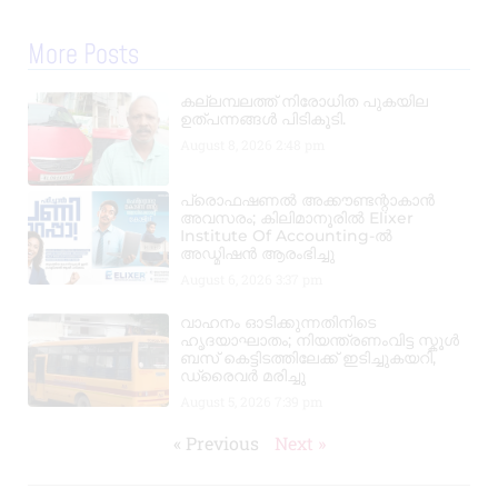
More Posts
കല്ലമ്പലത്ത് നിരോധിത പുകയില
ഉത്പന്നങ്ങൾ പിടികൂടി.
August 8, 2026
2:48 pm
പ്രൊഫഷണൽ അക്കൗണ്ടന്റാകാൻ
അവസരം; കിലിമാനൂരിൽ Elixer
Institute Of Accounting-ൽ
അഡ്മിഷൻ ആരംഭിച്ചു
August 6, 2026
3:37 pm
വാഹനം ഓടിക്കുന്നതിനിടെ
ഹൃദയാഘാതം; നിയന്ത്രണംവിട്ട സ്കൂൾ
ബസ് കെട്ടിടത്തിലേക്ക് ഇടിച്ചുകയറി,
ഡ്രൈവർ മരിച്ചു
August 5, 2026
7:39 pm
« Previous
Next »