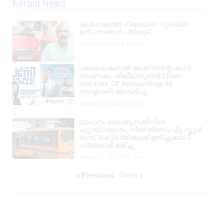
Kerala News
കല്ലമ്പലത്ത് നിരോധിത പുകയില
ഉത്പന്നങ്ങൾ പിടികൂടി.
August 8, 2026
2:48 pm
പ്രൊഫഷണൽ അക്കൗണ്ടന്റാകാൻ
അവസരം; കിലിമാനൂരിൽ Elixer
Institute Of Accounting-ൽ
അഡ്മിഷൻ ആരംഭിച്ചു
August 6, 2026
3:37 pm
വാഹനം ഓടിക്കുന്നതിനിടെ
ഹൃദയാഘാതം; നിയന്ത്രണംവിട്ട സ്കൂൾ
ബസ് കെട്ടിടത്തിലേക്ക് ഇടിച്ചുകയറി,
ഡ്രൈവർ മരിച്ചു
August 5, 2026
7:39 pm
« Previous
Next »