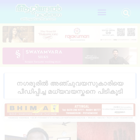
നഗരൂരിൽ അഞ്ചുവയസുകാരിയെ
പീഡിപ്പിച്ച മധ്യവയസ്കനെ പിടികൂടി