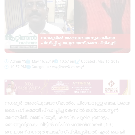
Admin YS
May 16, 2019
10:57 pm
Updated : May 16, 2019
10:57 PM
Categories :
ആറ്റിങ്ങൽ
,
നഗരൂർ
നഗരൂർ :അഞ്ചുവയസ് മാത്രം പ്രായമുള്ള ബാലികയെ
ലൈംംഗികമായി പീഡിപ്പിച്ച കേസിൽ മധ്യവയസ്കൻ
അറസ്റ്റിൽ. വഞ്ചിയൂർ, കടവിള, പുല്ലുതോട്ടം,
തെങ്ങുവിളാകം വീട്ടിൽ വിപിനചന്ദ്രൻനായർ (53)
നെയാണ് നഗരൂർ പോലീസ് പിടികൂടിയത്. എൽ കെ ജി