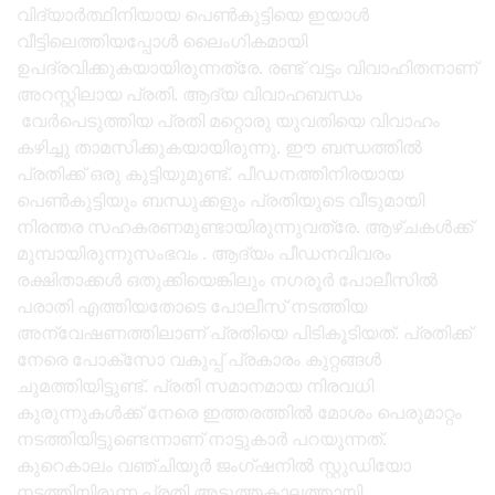
വിദ്യാർത്ഥിനിയായ പെൺകുട്ടിയെ ഇയാൾ
വീട്ടിലെത്തിയപ്പോൾ ലൈംഗികമായി
ഉപദ്രവിക്കുകയായിരുന്നത്രേ. രണ്ട് വട്ടം വിവാഹിതനാണ്
അറസ്റ്റിലായ പ്രതി. ആദ്യ വിവാഹബന്ധം
വേർപെടുത്തിയ പ്രതി മറ്റൊരു യുവതിയെ വിവാഹം
കഴിച്ചു താമസിക്കുകയായിരുന്നു. ഈ ബന്ധത്തിൽ
പ്രതിക്ക് ഒരു കുട്ടിയുമുണ്ട്. പീഡനത്തിനിരയായ
പെൺകുട്ടിയും ബന്ധുക്കളും പ്രതിയുടെ വീടുമായി
നിരന്തര സഹകരണമുണ്ടായിരുന്നുവത്രേ. ആഴ്ചകൾക്ക്
മുമ്പായിരുന്നുസംഭവം . ആദ്യം പീഡനവിവരം
രക്ഷിതാക്കൾ ഒതുക്കിയെങ്കിലും നഗരൂർ പോലീസിൽ
പരാതി എത്തിയതോടെ പോലീസ് നടത്തിയ
അന്വേഷണത്തിലാണ് പ്രതിയെ പിടികൂടിയത്. പ്രതിക്ക്
നേരെ പോക്സോ വകുപ്പ് പ്രകാരം കുറ്റങ്ങൾ
ചുമത്തിയിട്ടുണ്ട്. പ്രതി സമാനമായ നിരവധി
കുരുന്നുകൾക്ക് നേരെ ഇത്തരത്തിൽ മോശം പെരുമാറ്റം
നടത്തിയിട്ടുണ്ടെന്നാണ് നാട്ടുകാർ പറയുന്നത്.
കുറെകാലം വഞ്ചിയൂർ ജംഗ്ഷനിൽ സ്റ്റുഡിയോ
നടത്തിയിരുന്ന പ്രതി അടുത്തകാലത്തായി