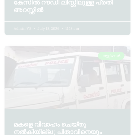
കേസിൽ റൗഡി ലിസ്റ്റിലുള്ള പ്രതി
അറസ്റ്റിൽ
Admin YS
July 18, 2026
11:18 am
ആറ്റിങ്ങൽ
മകളെ വിവാഹം ചെയ്തു
നൽകിയില്ല ; പിതാവിനെയും