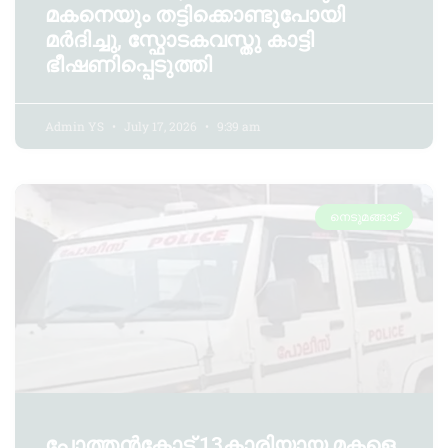
മകനെയും തട്ടിക്കൊണ്ടുപോയി
മർദിച്ചു, സ്ഫോടകവസ്തു കാട്ടി
ഭീഷണിപ്പെടുത്തി
Admin YS
July 17, 2026
9:39 am
നെടുമങ്ങാട്
പോത്തൻകോട് 13കാരിയായ മകളെ