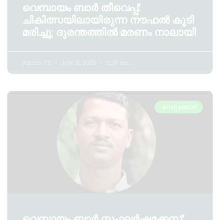
വെമ്പായം ബാർ തീവെപ്പ്:
ചികിത്സയിലായിരുന്ന നൗഫൽ കൂടി
മരിച്ചു; ദുരന്തത്തിൽ മരണം നാലായി
Admin YS
July 31, 2026
11:37 am
നെടുമങ്ങാട്
വെമ്പായം ബാർ സംഘർഷക്കേസ്: