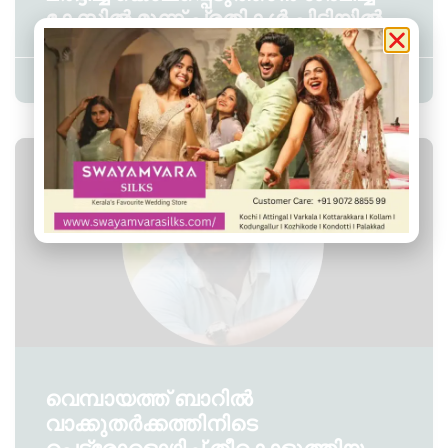
കേസിൽ മൂന്ന് പ്രതികൾ പിടിയിൽ
Admin YS
July 21, 2026
10:35 am
നെടുമങ്ങാട്
വെമ്പായത്ത് ബാറിൽ
വാക്കുതർക്കത്തിനിടെ