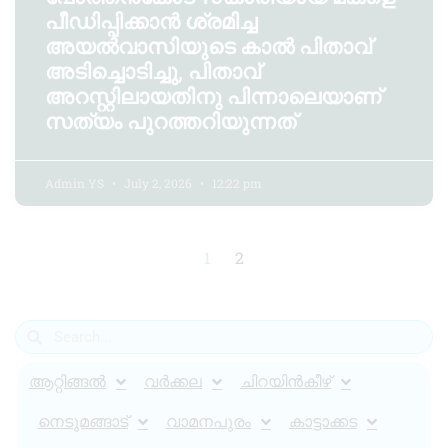
പീഡിപ്പിക്കാന്‍ ശ്രമിച്ച
അയൽവാസിയുടെ കാൽ പിതാവ്
അടിച്ചൊടിച്ചു, പിതാവ്
അറസ്റ്റിലായതിനു പിന്നാലെയാണ്
സത്യം പുറത്തറിയുന്നത്
Admin YS
July 2, 2026
12:22 pm
1
2
ആറ്റിങ്ങൽ
വർക്കല
ചിറയിൻകീഴ്
നെടുമങ്ങാട്
വാമനപുരം
കാട്ടാക്കട