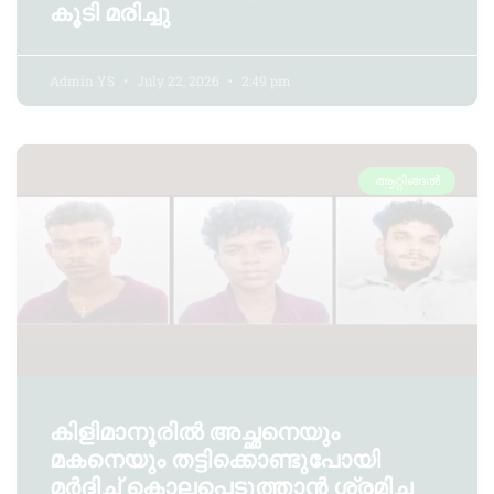
കൂടി മരിച്ചു
Admin YS
July 22, 2026
2:49 pm
ആറ്റിങ്ങൽ
കിളിമാനൂരിൽ അച്ഛനെയും
മകനെയും തട്ടിക്കൊണ്ടുപോയി
മർദ്ദിച്ച് കൊലപ്പെടുത്താൻ ശ്രമിച്ച