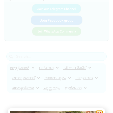
Join our Telegram Channel
Join Facebook group
Join WhatsApp Community
ആറ്റിങ്ങൽ
വർക്കല
ചിറയിൻകീഴ്
നെടുമങ്ങാട്
വാമനപുരം
കാട്ടാക്കട
അരുവിക്കര
ചുറ്റുവട്ടം
ഇൻഫോ