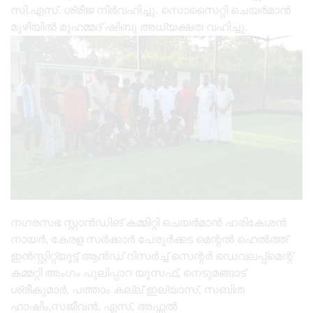
സി.എസ്. ശ്രീജ നിർവഹിച്ചു. സൊസൈറ്റി ചെയർമാൻ
മൂഴിയിൽ മുഹമ്മദ് ഷിബു അധ്യക്ഷത വഹിച്ചു.
നഗരസഭ സ്റ്റാൻഡിങ് കമ്മിറ്റി ചെയർമാൻ ഹരികേശൻ
നായർ, കേരള സർക്കാർ പേരൂർക്കട മെന്റൽ ഹെൽത്ത്
ഇൻസ്റ്റിറ്റ്യൂട്ട് ആൻഡ് റിസർച്ച് സെന്റർ ഡെവലപ്പ്മെന്റ്
കമ്മറ്റി അംഗം പുലിപ്പാറ യൂസഫ്, നെടുമങ്ങാട്
ശ്രീകുമാർ, പത്താം കല്ല് ഇല്യാസ്, സബിത
ഹാഷിം,സജീവൻ. എസ്, അഫ്സൽ