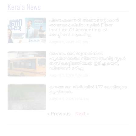
Kerala News
പ്രൊഫഷണൽ അക്കൗണ്ടന്റാകാൻ
അവസരം; കിലിമാനൂരിൽ Elixer
Institute Of Accounting-ൽ
അഡ്മിഷൻ ആരംഭിച്ചു
August 6, 2026
3:37 pm
വാഹനം ഓടിക്കുന്നതിനിടെ
ഹൃദയാഘാതം; നിയന്ത്രണംവിട്ട സ്കൂൾ
ബസ് കെട്ടിടത്തിലേക്ക് ഇടിച്ചുകയറി,
ഡ്രൈവർ മരിച്ചു
August 5, 2026
7:39 pm
കനത്ത മഴ: ജില്ലയിൽ 1.77 കോടിയുടെ
കൃഷിനാശം
August 5, 2026
11:34 am
« Previous
Next »