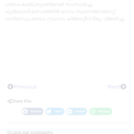
പത്താംകല്ല്,തുടങ്ങിയവർ സംസാരിച്ചു.
ഫുട്ബോൾ മത്സരത്തിൽ ഒന്നാം സ്ഥാനത്ത് നൈറ്റ്
വാരിയസും,രണ്ടാം സ്ഥാനം ക്രിയേറ്റീവ് ടീമും വിജയിച്ചു.
Previous
Next
Share this
Facebook
Twitter
Telegram
WhatsApp
Join our community