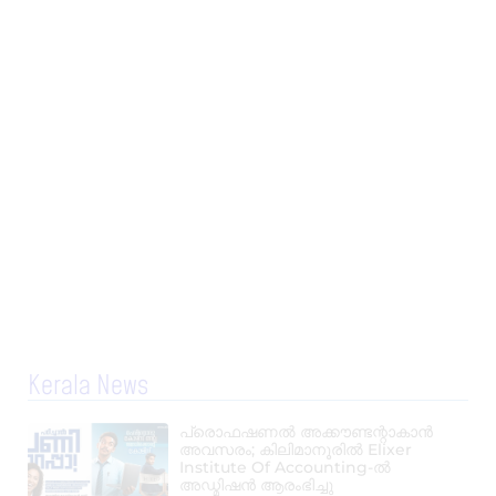
Kerala News
പ്രൊഫഷണൽ അക്കൗണ്ടന്റാകാൻ
അവസരം; കിലിമാനൂരിൽ Elixer
Institute Of Accounting-ൽ
അഡ്മിഷൻ ആരംഭിച്ചു