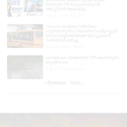
Institute Of Accounting-ൽ
അഡ്മിഷൻ ആരംഭിച്ചു
August 6, 2026
3:37 pm
വാഹനം ഓടിക്കുന്നതിനിടെ
ഹൃദയാഘാതം; നിയന്ത്രണംവിട്ട സ്കൂൾ
ബസ് കെട്ടിടത്തിലേക്ക് ഇടിച്ചുകയറി,
ഡ്രൈവർ മരിച്ചു
August 5, 2026
7:39 pm
കനത്ത മഴ: ജില്ലയിൽ 1.77 കോടിയുടെ
കൃഷിനാശം
August 5, 2026
11:34 am
« Previous
Next »