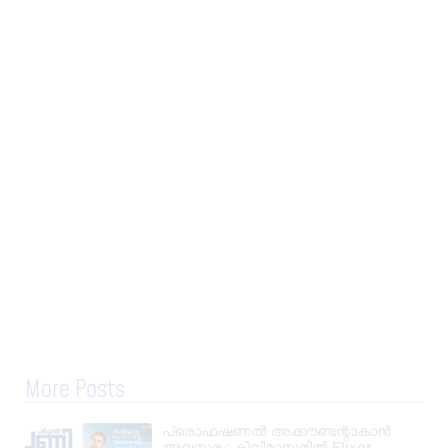
More Posts
പ്രൊഫഷണൽ അക്കൗണ്ടന്റാകാൻ
അവസരം; കിലിമാനൂരിൽ Elixer