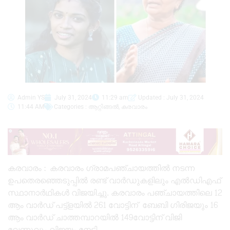
Admin YS
July 31, 2024
11:29 am
Updated : July 31, 2024
11:44 AM
Categories :
ആറ്റിങ്ങൽ
,
കരവാരം
കരവാരം : കരവാരം ഗ്രാമപഞ്ചായത്തിൽ നടന്ന
ഉപതെരഞ്ഞെടുപ്പിൽ രണ്ട് വാർഡുകളിലും എൽഡിഎഫ്
സ്ഥാനാർഥികൾ വിജയിച്ചു. കരവാരം പഞ്ചായത്തിലെ 12
ആം വാർഡ് പട്ട്ളയിൽ 261 വോട്ടിന് ബേബി ഗിരിജയും 16
ആം വാർഡ് ചാത്തമ്പാറയിൽ 149വോട്ടിന് വിജി
വേണുവും വിജയം നേടി.