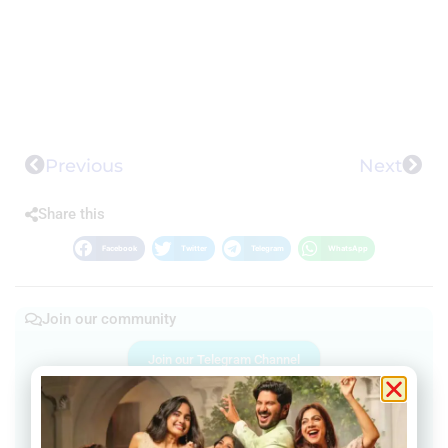
Previous
Next
Share this
Facebook
Twitter
Telegram
WhatsApp
Join our community
Join our Telegram Channel
Join Facebook group