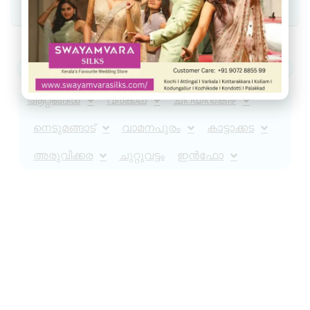
Join WhatsApp Community
ആറ്റിങ്ങൽ
വർക്കല
ചിറയിൻകീഴ്
നെടുമങ്ങാട്
വാമനപുരം
കാട്ടാക്കട
അരുവിക്കര
ചുറ്റുവട്ടം
ഇൻഫോ