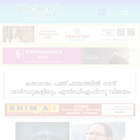
കരവാരം പഞ്ചായത്തിൽ രണ്ട്
വാർഡുകളിലും എൽഡിഎഫിനു വിജയം