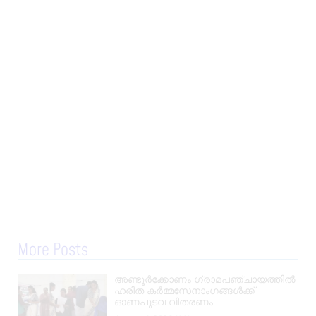
More Posts
അണ്ടൂർക്കോണം ഗ്രാമപഞ്ചായത്തിൽ
ഹരിത കർമ്മസേനാംഗങ്ങൾക്ക്
ഓണപുടവ വിതരണം