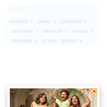
ആറ്റിങ്ങൽ
വർക്കല
ചിറയിൻകീഴ്
നെടുമങ്ങാട്
വാമനപുരം
കാട്ടാക്കട
അരുവിക്കര
ചുറ്റുവട്ടം
ഇൻഫോ