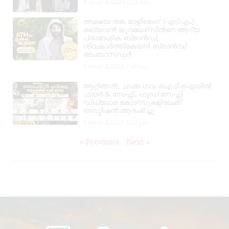
August 4, 2026
11:11 am
അക്ഷയ തങ്ക മാളിഗൈ’ (എടിഎം):
കല്യാണ്‍ ജുവലേഴ്‌സിന്‍റെ ആദ്യ
പ്രാദേശിക ബ്രാന്‍ഡ്,
ശിവകാര്‍ത്തികേയന്‍ ബ്രാന്‍ഡ്
അംബാസഡര്‍
August 3, 2026
7:48 pm
ആറ്റിങ്ങൽ, ചാക്ക ഗവ. ഐ.ടി.ഐയിൽ
ഫയർ & സേഫ്റ്റി, ഫുഡ് സേഫ്റ്റി
ഡിപ്ലോമ കോഴ്‌സുകളിലേക്ക്
അഡ്മിഷൻ ആരംഭിച്ചു
August 3, 2026
5:02 pm
« Previous
Next »