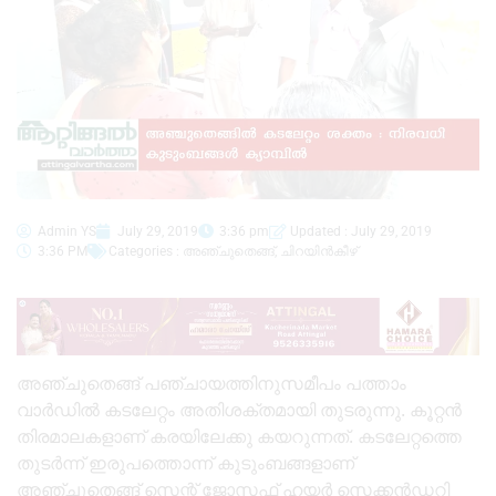
Admin YS
July 29, 2019
3:36 pm
Updated : July 29, 2019
3:36 PM
Categories :
അഞ്ചുതെങ്ങ്
,
ചിറയിൻകീഴ്
അഞ്ചുതെങ്ങ് പഞ്ചായത്തിനുസമീപം പത്താം
വാർഡിൽ കടലേറ്റം അതിശക്തമായി തുടരുന്നു. കൂറ്റൻ
തിരമാലകളാണ് കരയിലേക്കു കയറുന്നത്. കടലേറ്റത്തെ
തുടർന്ന് ഇരുപത്തൊന്ന് കുടുംബങ്ങളാണ്
അഞ്ചുതെങ്ങ് സെന്റ് ജോസഫ് ഹയർ സെക്കൻഡറി