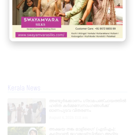
Kerala News
അണ്ടൂർക്കോണം ഗ്രാമപഞ്ചായത്തിൽ
ഹരിത കർമ്മസേനാംഗങ്ങൾക്ക്
ഓണപുടവ വിതരണം
August 4, 2026
11:11 am
അക്ഷയ തങ്ക മാളിഗൈ’ (എടിഎം):
കല്യാണ്‍ ജുവലേഴ്‌സിന്‍റെ ആദ്യ