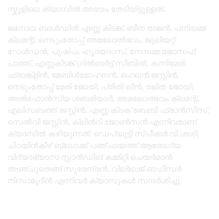
സ്കൂളിലെ ക്യാമ്പിൽ അഭയം തേടിയിട്ടുള്ളത്.
ജനോവ ബാൾഡിൻ എണ്ണ കിടങ്ക്, ബീന രാജൻ, പനിയമ്മ
ക്ലമന്റ്, നെടുംതോപ്പ് അമലോൽഭവം, ജൂലിയറ്റ്
റോൾഡൻ, പുഷ്പം ഹൃദയദാസ്, നേസമ്മ ജോസഫ്
പാത്ത്, എണ്ണകിടങ്ക് ഗിൽബർട്ട് സിബിൽ, കന്നിമേരി
ഫ്രാങ്ക്ളിൻ, മേബിൾമോഹനൻ, ഹെലൻ ജസ്റ്റിൻ,
നെടുംതോപ്പ് മേരി ജോയി, പ്രീതി ലീൻ, രജിത ജോയി,
അൽഫോൻസ്യ ശബരിയാർ, അമലോത്ഭവം ക്ലമന്റ്,
എലിസബത്ത് ജസ്റ്റിൻ, എണ്ണ കിടങ്ക് ബേബി ഫ്രാൻസീസ്,
സെൽവി ജസ്റ്റിൻ, ക്ലിൻറി ജോൺസൻ എന്നിവരാണ്
ക്യാമ്പിൽ കഴിയുന്നത്. ഡെപ്യൂട്ടി സ്പീക്കർ വി.ശശി,
ചിറയിൻകീഴ് ബ്ലോക്ക് പഞ്ചായത്ത് ആരോഗ്യ
വിദ്യാഭ്യാസ സ്റ്റാൻഡിങ്‌ കമ്മിറ്റി ചെയർമാൻ
അഞ്ചുതെങ്ങ് സുരേന്ദ്രൻ, വില്ലേജ് ഓഫീസർ
നിസാമുദീൻ എന്നിവർ ക്യാമ്പുകൾ സന്ദർശിച്ചു.