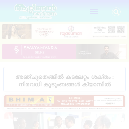
അഞ്ചുതെങ്ങിൽ കടലേറ്റം ശക്തം :
നിരവധി കുടുംബങ്ങൾ ക്യാമ്പിൽ