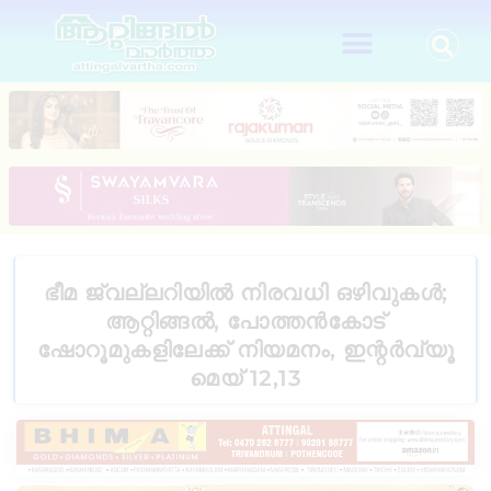
ഭീമ ജ്വല്ലറിയിൽ നിരവധി ഒഴിവുകൾ;
ആറ്റിങ്ങൽ, പോത്തൻകോട്
ഷോറൂമുകളിലേക്ക് നിയമനം, ഇന്റർവ്യൂ
മെയ് 12,13