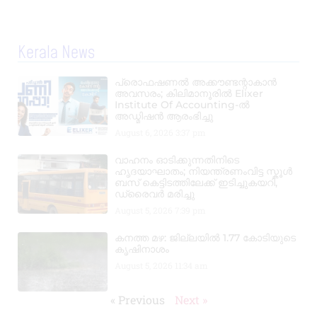
Kerala News
പ്രൊഫഷണൽ അക്കൗണ്ടന്റാകാൻ
അവസരം; കിലിമാനൂരിൽ Elixer
Institute Of Accounting-ൽ
അഡ്മിഷൻ ആരംഭിച്ചു
August 6, 2026
3:37 pm
വാഹനം ഓടിക്കുന്നതിനിടെ
ഹൃദയാഘാതം; നിയന്ത്രണംവിട്ട സ്കൂൾ
ബസ് കെട്ടിടത്തിലേക്ക് ഇടിച്ചുകയറി,
ഡ്രൈവർ മരിച്ചു
August 5, 2026
7:39 pm
കനത്ത മഴ: ജില്ലയിൽ 1.77 കോടിയുടെ
കൃഷിനാശം
August 5, 2026
11:34 am
« Previous
Next »