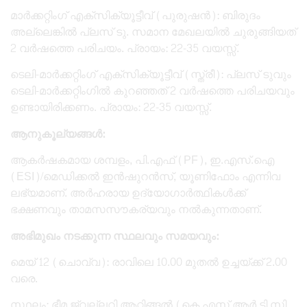
​മാർക്കറ്റിംഗ് എക്സിക്യൂട്ടീവ് (പുരുഷൻ): ബിരുദം
അല്ലെങ്കിൽ പ്ലസ് ടു. സമാന മേഖലയിൽ ചുരുങ്ങിയത്
2 വർഷത്തെ പരിചയം. പ്രായം: 22-35 വയസ്സ്.
​ടെലി-മാർക്കറ്റിംഗ് എക്സിക്യൂട്ടീവ് (സ്ത്രീ): പ്ലസ് ടുവും
ടെലി-മാർക്കറ്റിംഗിൽ കുറഞ്ഞത് 2 വർഷത്തെ പരിചയവും
ഉണ്ടായിരിക്കണം. പ്രായം: 22-35 വയസ്സ്.
ആനുകൂല്യങ്ങൾ:
​ആകർഷകമായ ശമ്പളം, പി.എഫ് (PF), ഇ.എസ്.ഐ
(ESI)/മെഡിക്കൽ ഇൻഷുറൻസ്, യൂണിഫോം എന്നിവ
ലഭ്യമാണ്. അർഹരായ ഉദ്യോഗാർത്ഥികൾക്ക്
ഭക്ഷണവും താമസസൗകര്യവും നൽകുന്നതാണ്.
അഭിമുഖം നടക്കുന്ന സ്ഥലവും സമയവും:
​മെയ് 12 (ചൊവ്വ): രാവിലെ 10.00 മുതൽ ഉച്ചയ്ക്ക് 2.00
വരെ.
​സ്ഥലം: ഭീമ ജ്വല്ലറി ആറ്റിങ്ങൽ (കെ.എസ്.ആർ.ടി.സി