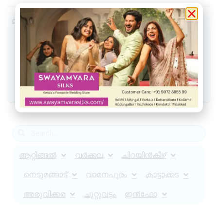
Join our community
Join our Telegram Channel
Join Facebook group
Join WhatsApp Community
ആറ്റിങ്ങൽ
വർക്കല
ചിറയിൻകീഴ്
നെടുമങ്ങാട്
വാമനപുരം
കാട്ടാക്കട
അരുവിക്കര
ചുറ്റുവട്ടം
ഇൻഫോ