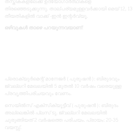
തസ്തികകളിലേക്ക് ഉദ്യോഗാർത്ഥികളെ
തിരഞ്ഞെടുക്കുന്നു. താല്പര്യമുള്ളവർക്കായി മെയ് 12, 13
തീയതികളിൽ വാക്ക് -ഇൻ ഇന്റർവ്യൂ.
ഒഴിവുകൾ താഴെ പറയുന്നവയാണ്
:
​പ്രൊക്യുർമെന്റ് മാനേജർ (പുരുഷൻ): ബിരുദവും
ജ്വല്ലറി മേഖലയിൽ 5 മുതൽ 10 വർഷം വരെയുള്ള
പ്രവൃത്തിപരിചയവും വേണം.
​സെയിൽസ് എക്സിക്യൂട്ടീവ് (പുരുഷൻ): ബിരുദം
അല്ലെങ്കിൽ പ്ലസ് ടു. ജ്വല്ലറി മേഖലയിൽ
ചുരുങ്ങിയത് 2 വർഷത്തെ പരിചയം. പ്രായം: 20-35
വയസ്സ്.