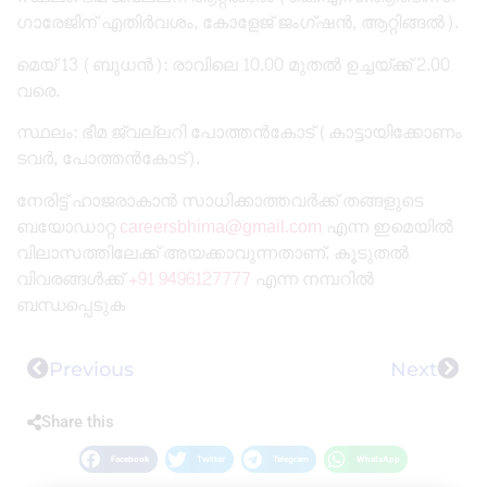
ഗാരേജിന് എതിർവശം, കോളേജ് ജംഗ്ഷൻ, ആറ്റിങ്ങൽ).
​മെയ് 13 (ബുധൻ): രാവിലെ 10.00 മുതൽ ഉച്ചയ്ക്ക് 2.00
വരെ.
​സ്ഥലം: ഭീമ ജ്വല്ലറി പോത്തൻകോട് (കാട്ടായിക്കോണം
ടവർ, പോത്തൻകോട്).
​നേരിട്ട് ഹാജരാകാൻ സാധിക്കാത്തവർക്ക് തങ്ങളുടെ
ബയോഡാറ്റ
careersbhima@gmail.com
എന്ന ഇമെയിൽ
വിലാസത്തിലേക്ക് അയക്കാവുന്നതാണ്. കൂടുതൽ
വിവരങ്ങൾക്ക്
+91 9496127777
എന്ന നമ്പറിൽ
ബന്ധപ്പെടുക
Previous
Next
Share this
Facebook
Twitter
Telegram
WhatsApp