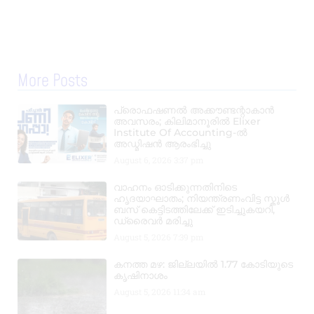
More Posts
പ്രൊഫഷണൽ അക്കൗണ്ടന്റാകാൻ
അവസരം; കിലിമാനൂരിൽ Elixer
Institute Of Accounting-ൽ
അഡ്മിഷൻ ആരംഭിച്ചു
August 6, 2026
3:37 pm
വാഹനം ഓടിക്കുന്നതിനിടെ
ഹൃദയാഘാതം; നിയന്ത്രണംവിട്ട സ്കൂൾ
ബസ് കെട്ടിടത്തിലേക്ക് ഇടിച്ചുകയറി,
ഡ്രൈവർ മരിച്ചു
August 5, 2026
7:39 pm
കനത്ത മഴ: ജില്ലയിൽ 1.77 കോടിയുടെ
കൃഷിനാശം
August 5, 2026
11:34 am