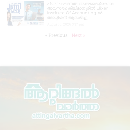
പ്രൊഫഷണൽ അക്കൗണ്ടന്റാകാൻ
അവസരം; കിലിമാനൂരിൽ Elixer
Institute Of Accounting-ൽ
അഡ്മിഷൻ ആരംഭിച്ചു
August 6, 2026
3:37 pm
« Previous
Next »