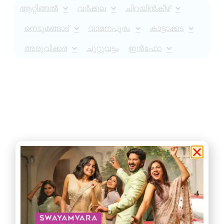
ആറ്റിങ്ങൽ
വർക്കല
ചിറയിൻകീഴ്
നെടുമങ്ങാട്
വാമനപുരം
കാട്ടാക്കട
അരുവിക്കര
ചുറ്റുവട്ടം
ഇൻഫോ