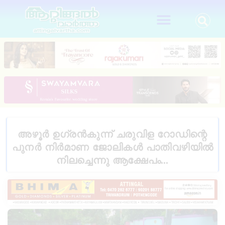
അഴൂർ ഉഗ്രൻകുന്ന് ചരുവിള റോഡിന്റെ
പുനർ നിർമാണ ജോലികൾ പാതിവഴിയിൽ
നിലച്ചെന്നു ആക്ഷേപം…