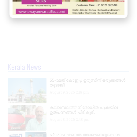
Kerala News
55-ാമത് കോട്ടുപ്പ ഉറൂസിന് ഒരുക്കങ്ങൾ
തുടങ്ങി
August 9, 2026
2:19 pm
കല്ലമ്പലത്ത് നിരോധിത പുകയില
ഉത്പന്നങ്ങൾ പിടികൂടി.
August 8, 2026
2:48 pm
പ്രൊഫഷണൽ അക്കൗണ്ടന്റാകാൻ