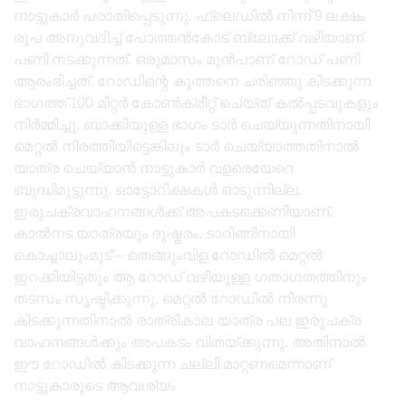
നാട്ടുകാർ പരാതിപ്പെടുന്നു. ഫ്ലെഡിൽ നിന്ന് 9 ലക്ഷം
രൂപ അനുവദിച്ച് പോത്തൻകോട് ബ്ലോക്ക് വഴിയാണ്
പണി നടക്കുന്നത്. ഒരുമാസം മുൻപാണ് റോഡ് പണി
ആരംഭിച്ചത്. റോഡിന്റെ കുത്തനെ ചരിഞ്ഞു കിടക്കുന്ന
ഭാഗത്ത് 100 മീറ്റർ കോൺക്രീറ്റ് ചെയ്ത് കൽപ്പടവുകളും
നിർമ്മിച്ചു. ബാക്കിയുള്ള ഭാഗം ടാർ ചെയ്യുന്നതിനായി
മെറ്റൽ നിരത്തിയിട്ടെങ്കിലും ടാർ ചെയ്യാത്തതിനാൽ
യാത്ര ചെയ്യാൻ നാട്ടുകാർ വളരെയേറെ
ബുദ്ധിമുട്ടുന്നു. ഓട്ടോറിക്ഷകൾ ഓടുന്നില്ല.
ഇരുചക്രവാഹനങ്ങൾക്ക് അപകടക്കെണിയാണ്.
കാൽനട യാത്രയും ദുഷ്കരം. ടാറിങ്ങിനായി
കൊച്ചാലുംമൂട് – തെങ്ങുംവിള റോഡിൽ മെറ്റൽ
ഇറക്കിയിട്ടതും ആ റോഡ് വഴിയുള്ള ഗതാഗതത്തിനും
തടസം സൃഷ്ടിക്കുന്നു. മെറ്റൽ റോഡിൽ നിരന്നു
കിടക്കുന്നതിനാൽ രാത്രികാല യാത്ര പല ഇരുചക്ര
വാഹനങ്ങൾക്കും അപകടം വിതയ്ക്കുന്നു. അതിനാൽ
ഈ റോഡിൽ കിടക്കുന്ന ചല്ലി മാറ്റണമെന്നാണ്
നാട്ടുകാരുടെ ആവശ്യം