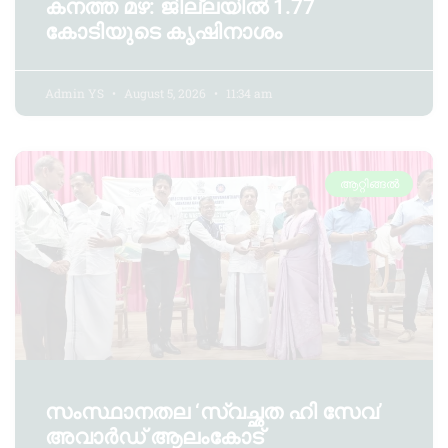
കനത്ത മഴ: ജില്ലയിൽ 1.77
കോടിയുടെ കൃഷിനാശം
Admin YS
August 5, 2026
11:34 am
ആറ്റിങ്ങൽ
സംസ്ഥാനതല ‘സ്വച്ഛത ഹി സേവ’
അവാർഡ് ആലംകോട്