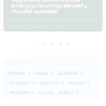
ജനറേറ്ററും വാഹനവും ഉപേക്ഷിച്ച
നിലയിൽ കണ്ടെത്തി
Admin YS
August 2, 2026
2:37 pm
1
2
3
4
5
ആറ്റിങ്ങൽ
വർക്കല
ചിറയിൻകീഴ്
നെടുമങ്ങാട്
വാമനപുരം
കാട്ടാക്കട
അരുവിക്കര
ചുറ്റുവട്ടം
ഇൻഫോ