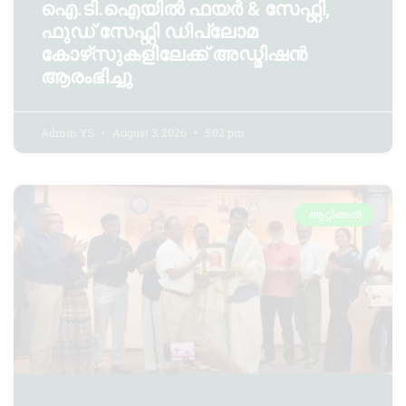
ഐ.ടി.ഐയിൽ ഫയർ & സേഫ്റ്റി,
ഫുഡ് സേഫ്റ്റി ഡിപ്ലോമ
കോഴ്‌സുകളിലേക്ക് അഡ്മിഷൻ
ആരംഭിച്ചു
Admin YS
August 3, 2026
5:02 pm
ആറ്റിങ്ങൽ