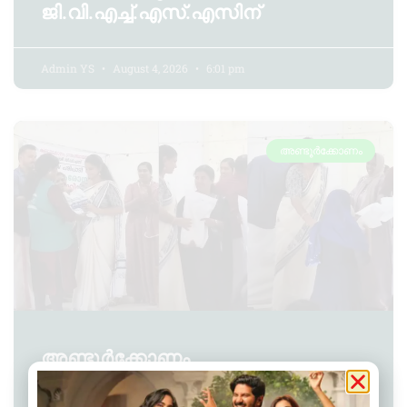
ജി.വി.എച്ച്.എസ്.എസിന്
Admin YS
August 4, 2026
6:01 pm
അണ്ടൂർക്കോണം
അണ്ടൂർക്കോണം
ഗ്രാമപഞ്ചായത്തിൽ ഹരിത
കർമ്മസേനാംഗങ്ങൾക്ക് ഓണപുടവ