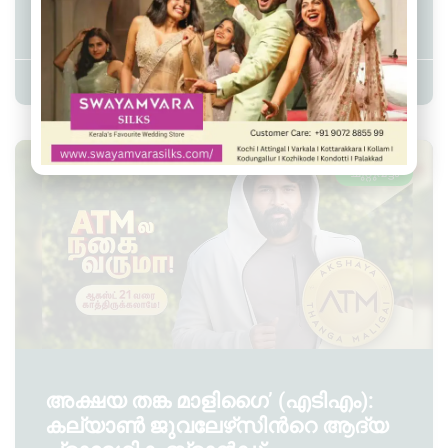
വിതരണം
Admin YS
August 4, 2026
11:11 am
ചുറ്റുവട്ടം
അക്ഷയ തങ്ക മാളിഗൈ’ (എടിഎം):
കല്യാണ്‍ ജുവലേഴ്‌സിന്‍റെ ആദ്യ