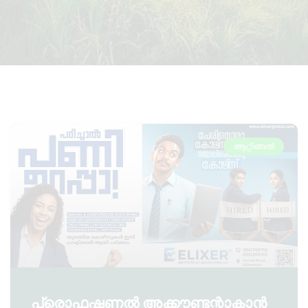
ആറ്റിങ്ങൽ
പ്രൊഫഷണൽ അക്കൗണ്ടന്റാകാൻ