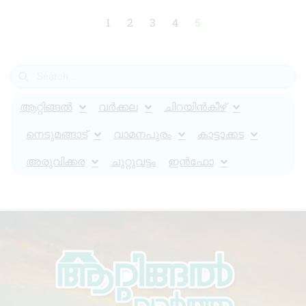
1
2
3
4
5
ആറ്റിങ്ങൽ
വർക്കല
ചിറയിൻകീഴ്
നെടുമങ്ങാട്
വാമനപുരം
കാട്ടാക്കട
അരുവിക്കര
ചുറ്റുവട്ടം
ഇൻഫോ