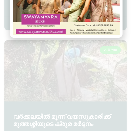
പിതാവും അറസ്റ്റിൽ
Admin YS
February 2, 2023
7:04 pm
വർക്കല
വർക്കലയിൽ മൂന്ന് വയസുകാരിക്ക്
മുത്തശ്ശിയുടെ ക്രൂര മർദ്ദനം