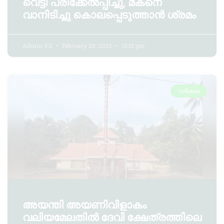
വെട്ടി പരിക്കേൽപ്പിച്ചു, മകനെ
വാനിടിച്ചു കൊലപ്പെടുത്താൻ ശ്രമം
Admin YS
February 20, 2023
10:15 pm
വർക്കല
അയന്തി അയണിവിളാകം
വലിയമേലതിൽ ദേവി ക്ഷേത്രത്തിലെ