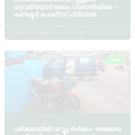
യുവതിയോട് ലൈം ഗികാതിക്രമം –
കണ്ടക്ടർ പോലീസ് പിടിയിൽ.
Admin YS
February 21, 2023
5:30 pm
CRIME
വർക്കലയിൽ വസ്തു തർക്കം- അമ്മയെ