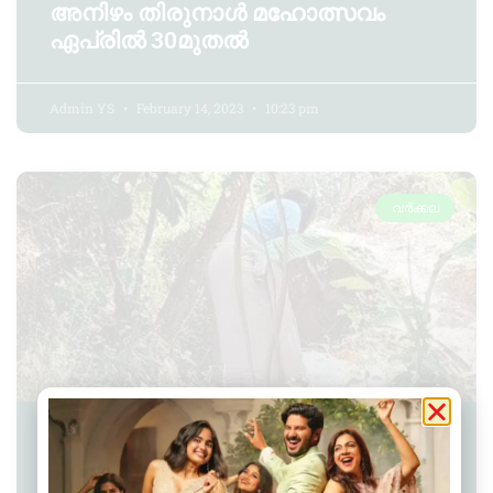
അനിഴം തിരുനാൾ മഹോത്സവം
ഏപ്രിൽ 30മുതൽ
Admin YS
February 14, 2023
10:23 pm
വർക്കല
മൂന്ന് വയസുകാരിയ ക്രൂരമായി
മർദിച്ച സംഭവത്തിൽ മുത്തശ്ശിയും